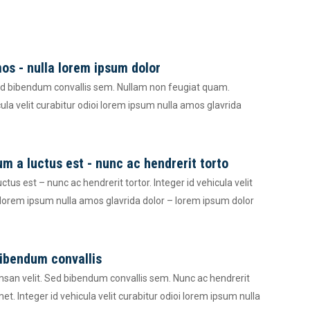
mos - nulla lorem ipsum dolor
d bibendum convallis sem. Nullam non feugiat quam.
cula velit curabitur odioi lorem ipsum nulla amos glavrida
um a luctus est - nunc ac hendrerit torto
ctus est – nunc ac hendrerit tortor. Integer id vehicula velit
i lorem ipsum nulla amos glavrida dolor – lorem ipsum dolor
 ibendum convallis
san velit. Sed bibendum convallis sem. Nunc ac hendrerit
et. Integer id vehicula velit curabitur odioi lorem ipsum nulla