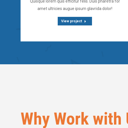
Quisque lorem quis efficitur felis. Duis pharetra for
amet ultricies augue ipsum glavrida dolor!
View project
Why Work with 