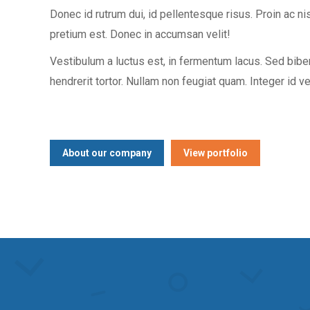
Donec id rutrum dui, id pellentesque risus. Proin ac nis
pretium est. Donec in accumsan velit!
Vestibulum a luctus est, in fermentum lacus. Sed bib
hendrerit tortor. Nullam non feugiat quam. Integer id veh
About our company
View portfolio