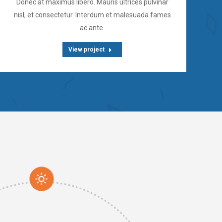
Donec at maximus libero. Mauris ultrices pulvinar
P
nisl, et consectetur. Interdum et malesuada fames
ac ante.
View project