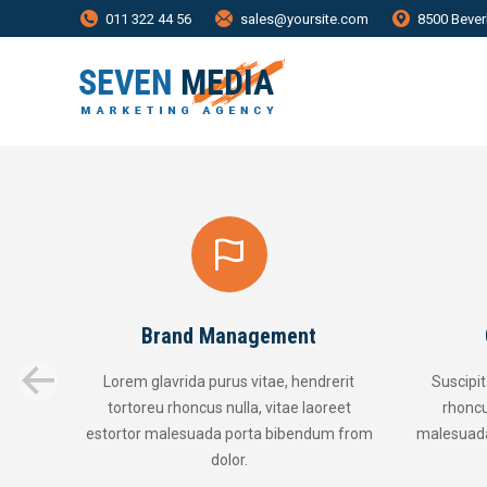
011 322 44 56
sales@yoursite.com
8500 Bever
d Management
Creative Services
a purus vitae, hendrerit
Suscipit purus vitae, hendrerit torto
ncus nulla, vitae laoreet
rhoncus nulla, vitae laoreet estorto
uada porta bibendum from
malesuada. Vestibulum porta pellent
dolor.
bibendum.