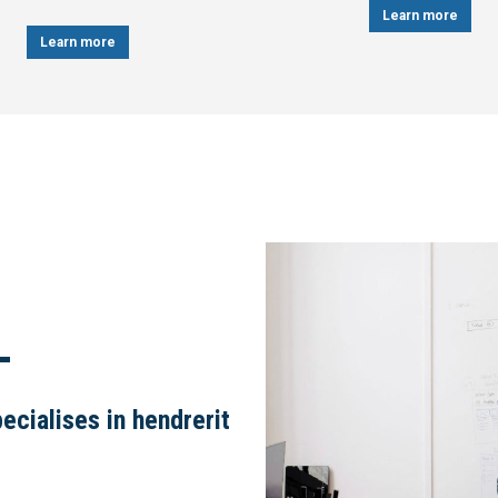
Learn more
–
cialises in hendrerit