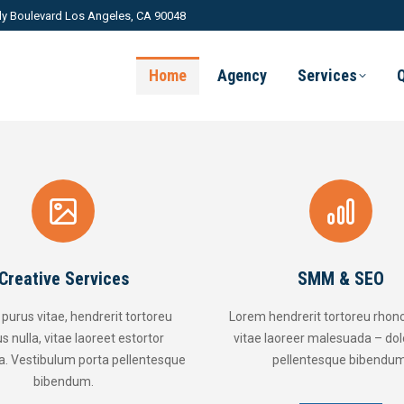
ly Boulevard Los Angeles, CA 90048
Home
Agency
Services
SMM & SEO
reu
Lorem hendrerit tortoreu rhoncus nulla,
Vestibul
r
vitae laoreer malesuada – dolor porta
rhoncus 
esque
pellentesque bibendum.
malesuada. 