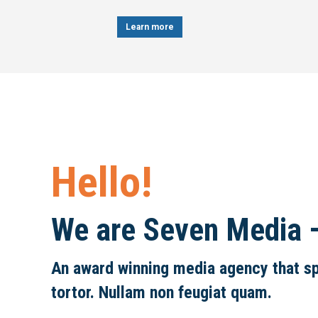
Learn more
Learn more
Hello!
We are Seven Media 
An award winning media agency that spe
tortor. Nullam non feugiat quam.