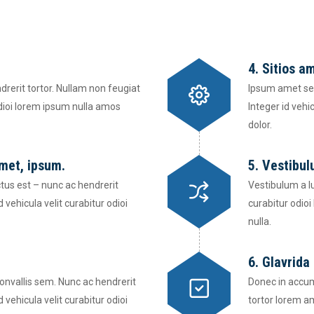
4. Sitios a
rerit tortor. Nullam non feugiat
Ipsum amet se
odioi lorem ipsum nulla amos
Integer id vehi
dolor.
amet, ipsum.
5. Vestibul
tus est – nunc ac hendrerit
Vestibulum a lu
 vehicula velit curabitur odioi
curabitur odio
nulla.
6. Glavrida
nvallis sem. Nunc ac hendrerit
Donec in accum
 vehicula velit curabitur odioi
tortor lorem am